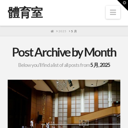
T
t
體育室
W
Nav
HOME
2025
5 月
Post Archive by Month
Below you'll find a list of all posts from
5 月, 2025