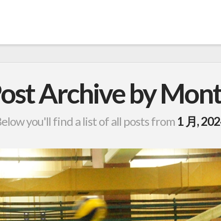
ost Archive by Mon
elow you'll find a list of all posts from
1 月, 202