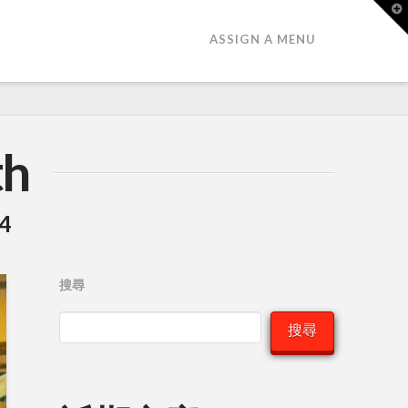
T
t
W
ASSIGN A MENU
th
4
搜尋
搜尋