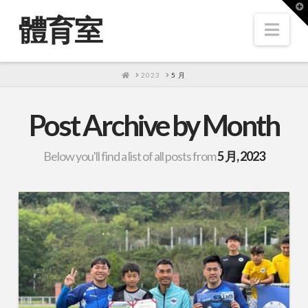
T
t
體育室
W
Nav
HOME
2023
5 月
Post Archive by Month
Below you'll find a list of all posts from
5 月, 2023