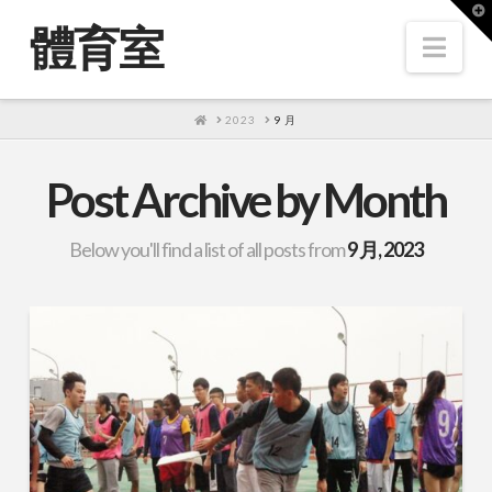
T
t
體育室
W
Nav
HOME
2023
9 月
Post Archive by Month
Below you'll find a list of all posts from
9 月, 2023