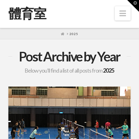
T
t
體育室
W
Nav
HOME
2025
Post Archive by Year
Below you'll find a list of all posts from
2025