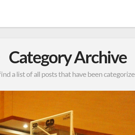
Category Archive
find a list of all posts that have been categoriz