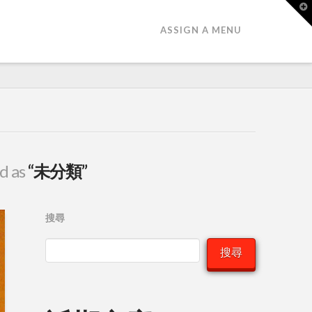
T
t
W
ASSIGN A MENU
ed as
“未分類”
搜尋
搜尋