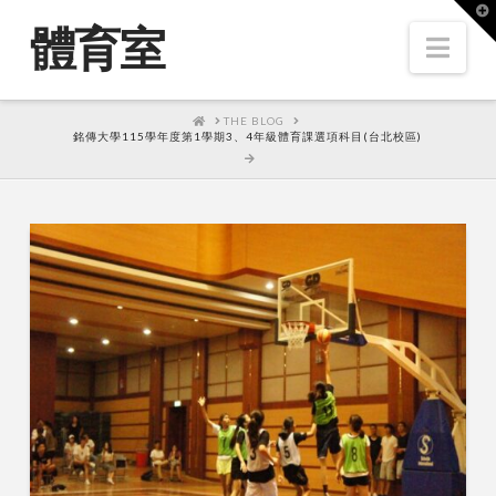
T
t
體育室
W
Nav
HOME
THE BLOG
銘傳大學115學年度第1學期3、4年級體育課選項科目(台北校區)