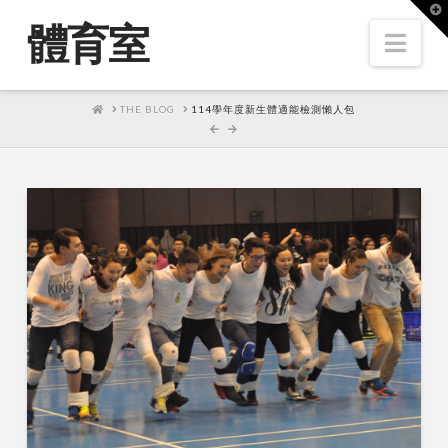
T
t
體育室
W
Nav
HOME
THE BLOG
114學年度新生體適能檢測懶人包