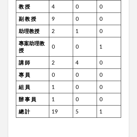
教 授
4
0
0
副 教 授
9
0
0
助理教授
2
1
0
專案助理教
0
0
1
授
講 師
2
4
0
專 員
0
0
0
組 員
1
0
0
辦 事 員
1
0
0
總 計
19
5
1